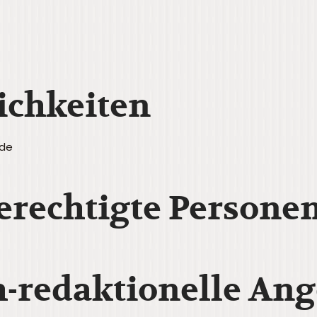
ichkeiten
.de
erechtigte Persone
h-redaktionelle An