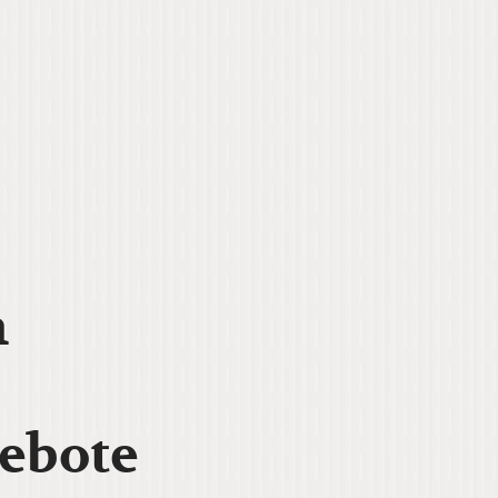
n
gebote