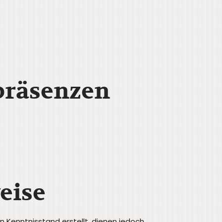
präsenzen
eise
 Kenntnisstand erstellt, dienen jedoch