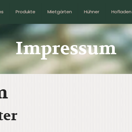
ns
Produkte
Mietgärten
Hühner
Hofladen
Impressum
m
ter