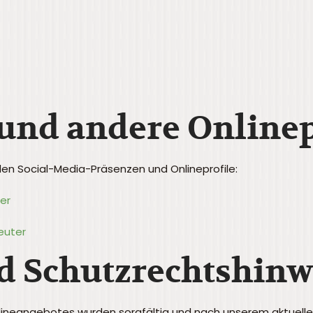
 und andere Online
den Social-Media-Präsenzen und Onlineprofile:
er
euter
d Schutzrechtshinw
nlineangebotes wurden sorgfältig und nach unserem aktuellen